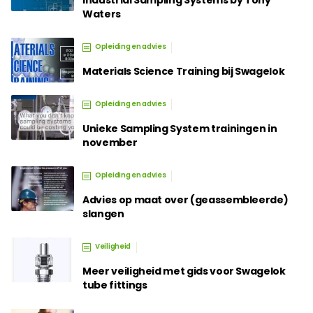
Industrial Sampling Systems by Tony
Waters
Opleiding en advies
Materials Science Training bij Swagelok
Opleiding en advies
Unieke Sampling System trainingen in
november
Opleiding en advies
Advies op maat over (geassembleerde)
slangen
Veiligheid
Meer veiligheid met gids voor Swagelok
tube fittings