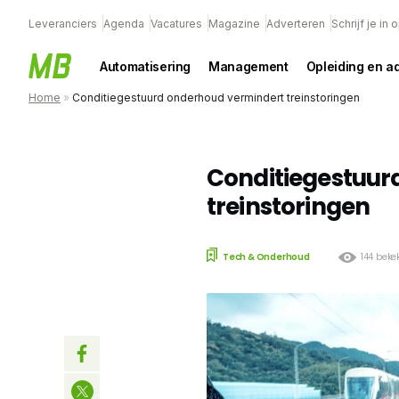
Leveranciers
Agenda
Vacatures
Magazine
Adverteren
Schrijf je in
Automatisering
Management
Opleiding en a
Home
»
Conditiegestuurd onderhoud vermindert treinstoringen
Conditiegestuur
treinstoringen
Tech & Onderhoud
144 beke