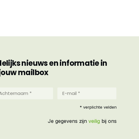
ijks nieuws en informatie in
jouw mailbox
hternaam
E-
mail
*
reist)
* verplichte velden
(Vereist)
Je gegevens zijn
veilig
bij ons