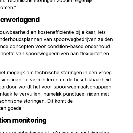
en. Technische storingen zouden eigenlijk
komen.”
tenverlagend
wbaarheid en kostenefficiëntie bij elkaar, iets
e onderhoudsplannen van spoorwegbedrijven zelden
unde concepten voor condition-based onderhoud
oefte van spoorwegbedrijven aan flexibiliteit en
et mogelijk om technische storingen in een vroeg
l significant te verminderen en de beschikbaarheid
Daardoor wordt het voor spoorwegmaatschappijen
taak te vervullen, namelijk punctueel rijden met
technische storingen. Dit komt de
ten goede.
ion monitoring
poorwegbedrijven al zo’n tien jaar met diensten