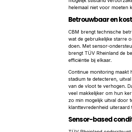
mogelijk stilstand veroorzak
helemaal niet voor moeten 
Betrouwbaar en kos
CBM brengt technische betrou
wat de gebruikelijke starr
doen. Met sensor-onderste
brengt TÜV Rheinland de beh
efficiëntie bij elkaar.
Continue monitoring maakt h
stadium te detecteren, uitva
van de vloot te verhogen. 
veel makkelijker om hun kern
zo min mogelijk uitval door 
klanttevredenheid uiteraard 
Sensor-based condit
TÜV Rheinland ondersteunt s