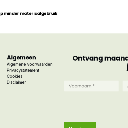
 op minder materiaalgebruik
Algemeen
Ontvang maandel
Algemene voorwaarden
Privacystatement
Cookies
Disclaimer
Voornaam
Ac
*
*
(Vereist)
(Ve