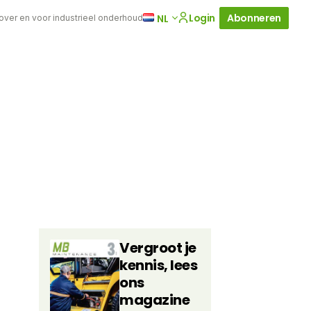
Login
Abonneren
NL
 over en voor industrieel onderhoud
Vergroot je
kennis, lees
ons
magazine