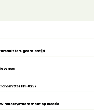
rsnelt terugverdientijd
tiesensor
transmitter FPI-8237
W meetsysteem meet op locatie