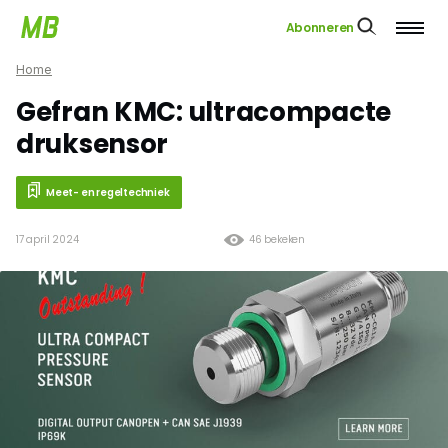
Abonneren
Home
Gefran KMC: ultracompacte
druksensor
Meet- en regeltechniek
17 april 2024
46 bekeken