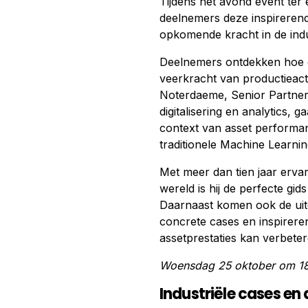
Tijdens het avond event te
deelnemers deze inspirerend
opkomende kracht in de indu
Deelnemers ontdekken hoe gen
veerkracht van productieacti
Noterdaeme, Senior Partner 
digitalisering en analytics, 
context van asset performan
traditionele Machine Learnin
Met meer dan tien jaar ervar
wereld is hij de perfecte gid
Daarnaast komen ook de uitd
concrete cases en inspirere
assetprestaties kan verbeter
Woensdag 25 oktober om 18
Industriële cases en