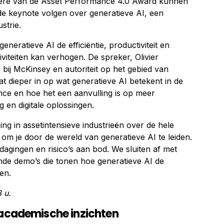
r ere van de Asset Performance 4.0 Award kunnen
e keynote volgen over generatieve AI, een
strie.
eratieve AI de efficiëntie, productiviteit en
viteiten kan verhogen. De spreker, Olivier
bij McKinsey en autoriteit op het gebied van
gaat dieper in op wat generatieve AI betekent in de
ce en hoe het een aanvulling is op meer
g en digitale oplossingen.
ing in assetintensieve industrieën over de hele
s om je door de wereld van generatieve AI te leiden.
agingen en risico’s aan bod. We sluiten af met
nde demo’s die tonen hoe generatieve AI de
en.
 u.
 academische inzichten