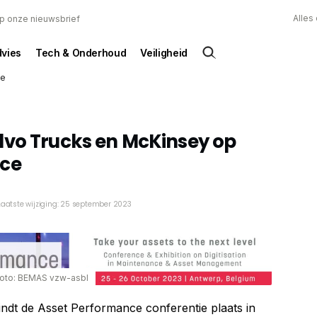
Alles
 op onze nieuwsbrief
dvies
Tech & Onderhoud
Veiligheid
ce
lvo Trucks en McKinsey op
nce
Laatste wijziging: 25 september 2023
oto: BEMAS vzw-asbl
ndt de Asset Performance conferentie plaats in