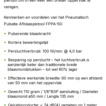
plenum om in één keer een breder oppervlak te
reinigen.
Kenmerken en voordelen van het Pneumatisch
Pulsatie Afblaaspistool FPPA-50:
Pulserende blaaskracht
Kortere bewerkingstijd
Persluchtverbruik: 100 Nl/min. @ 4,0 bar
Besparing op perslucht – het luchtverbruik is
aanzienlijk beter dan traditionele brede
blaasmondstukken – tot wel 80% lager
Effectieve werkende breedte: 60 mm op een afstand
van 50 mm van het oppervlak
Gewicht 110 gram / 1/8”BSP aansluiting / Diameter
blaasmond ø50 mm / Lengte 135 mm
Geluidsproductie: < 74 dB(A) gemeten op 1 meter,