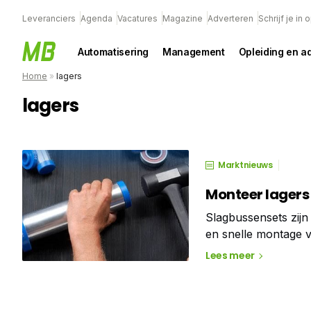
Leveranciers
Agenda
Vacatures
Magazine
Adverteren
Schrijf je in
Automatisering
Management
Opleiding en a
Home
»
lagers
lagers
Marktnieuws
Monteer lagers 
Slagbussensets zijn
en snelle montage v
montageset een abs
Lees meer
schade aan