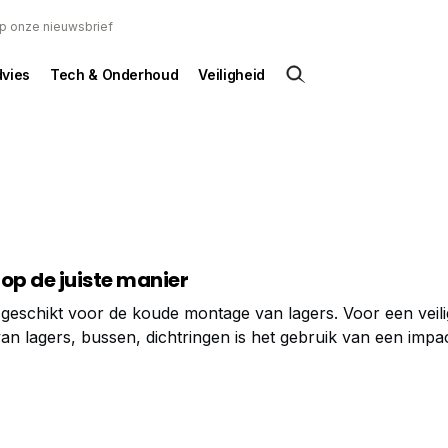
 op onze nieuwsbrief
dvies
Tech & Onderhoud
Veiligheid
op de juiste manier
 geschikt voor de koude montage van lagers. Voor een veili
an lagers, bussen, dichtringen is het gebruik van een impa
olute voorwaarde. Alleen op deze manier monteert u de l