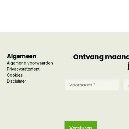
Algemeen
Ontvang maandel
Algemene voorwaarden
Privacystatement
Cookies
Disclaimer
Voornaam
Ac
*
*
(Vereist)
(Ve