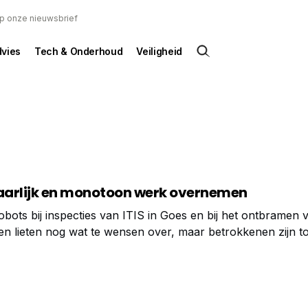
 op onze nieuwsbrief
dvies
Tech & Onderhoud
Veiligheid
arlijk en ­monotoon werk overnemen
obots bij inspecties van ITIS in Goes en bij het ontbramen 
zen lieten nog wat te wensen over, maar betrokkenen zijn t
obot kan het vervelende, gevaarlijke en ­repeterende werk
leuker en uitdagender, zeker ook voor jongeren”, zegt Ma