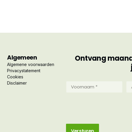
Algemeen
Ontvang maandel
Algemene voorwaarden
Privacystatement
Cookies
Disclaimer
Voornaam
Ac
*
*
(Vereist)
(Ve