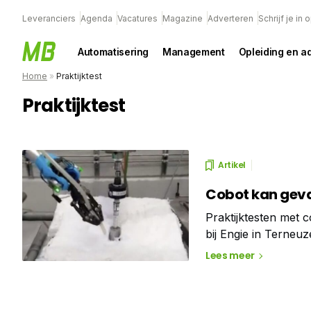
Leveranciers
Agenda
Vacatures
Magazine
Adverteren
Schrijf je in
Automatisering
Management
Opleiding en a
Home
»
Praktijktest
Praktijktest
Artikel
Cobot kan geva
Praktijktesten met c
bij Engie in Terneu
enthousiast: “Een c
Lees meer
Dat maakt het werk 
van Engie.