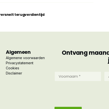
rsnelt terugverdientijd
Algemeen
Ontvang maandel
Algemene voorwaarden
Privacystatement
Cookies
Disclaimer
Voornaam
Ac
*
*
(Vereist)
(Ve