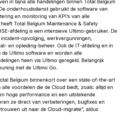
en in bijna alle handelingen binnen Total Belgium
. De onderhoudsdienst gebruikt de software van
tering en monitoring van KPI’s van alle
eeft Total Belgium Maintenance & Safety
SE-afdeling is een intensieve Ultimo-gebruiker. De
 incident-opvolging, werkvergunningen,
caat- en opleiding-beheer. Ook de IT-afdeling en in
 de Ultimo software en worden alle
fdelingen heen via Ultimo geregeld. Belangrijk
teuning met de Ultimo Go.
otal Belgium binnenkort over een state-of-the-art
 alle voordelen die de Cloud biedt, zoals: altijd en
een hoge performance en een uitstekende
teren ze direct van verbeteringen, bugfixes en
rtrouwen uit naar de Cloud-migratie”, aldus