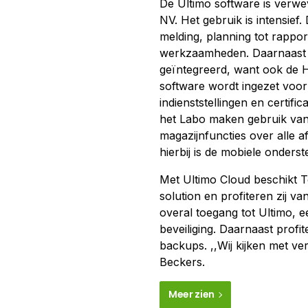
De Ultimo software is verwev
NV. Het gebruik is intensief
melding, planning tot rappor
werkzaamheden. Daarnaast h
geïntegreerd, want ook de H
software wordt ingezet voor
indienststellingen en certifi
het Labo maken gebruik van
magazijnfuncties over alle a
hierbij is de mobiele onders
Met Ultimo Cloud beschikt T
solution en profiteren zij van
overal toegang tot Ultimo, 
beveiliging. Daarnaast profi
backups. ,,Wij kijken met ve
Beckers.
Meer zien