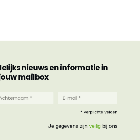
ijks nieuws en informatie in
jouw mailbox
hternaam
E-
mail
*
reist)
* verplichte velden
(Vereist)
Je gegevens zijn
veilig
bij ons