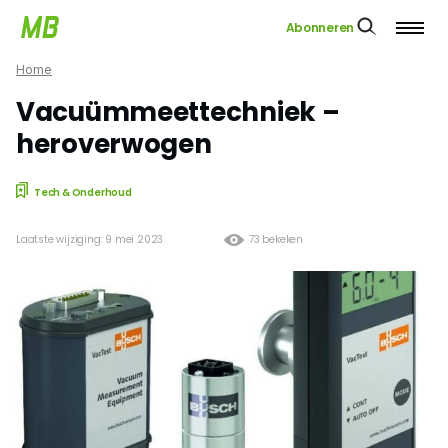
Abonneren
Home
Vacuümmeettechniek –
heroverwogen
Tech & Onderhoud
Laatste wijziging: 9 mei 2023
73 bekeken