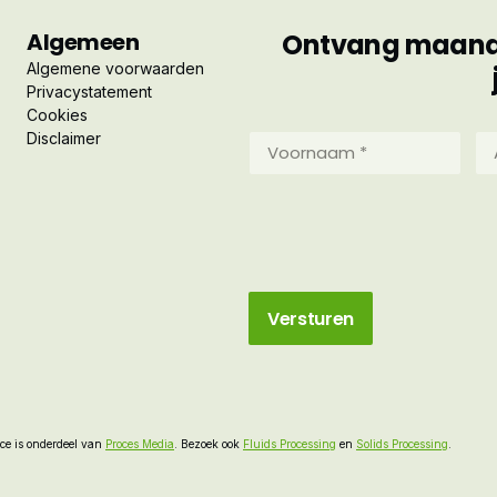
Algemeen
Ontvang maandel
Algemene voorwaarden
Privacystatement
Cookies
Disclaimer
Voornaam
Ac
*
*
(Vereist)
(Ve
e is onderdeel van
Proces Media
. Bezoek ook
Fluids Processing
en
Solids Processing
.