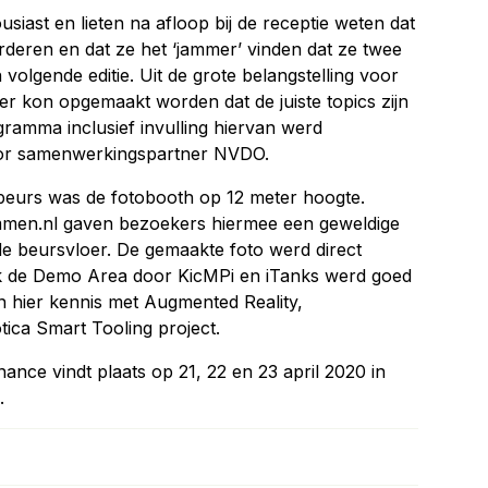
iast en lieten na afloop bij de receptie weten dat
deren en dat ze het ‘jammer’ vinden dat ze twee
olgende editie. Uit de grote belangstelling voor
ter kon opgemaakt worden dat de juiste topics zijn
amma inclusief invulling hiervan werd
oor samenwerkingspartner NVDO.
beurs was de fotobooth op 12 meter hoogte.
immen.nl gaven bezoekers hiermee een geweldige
e beursvloer. De gemaakte foto werd direct
k de Demo Area door KicMPi en iTanks werd goed
 hier kennis met Augmented Reality,
tica Smart Tooling project.
ance vindt plaats op 21, 22 en 23 april 2020 in
.