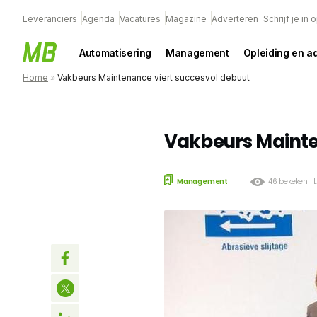
Leveranciers
Agenda
Vacatures
Magazine
Adverteren
Schrijf je in
Automatisering
Management
Opleiding en a
Home
»
Vakbeurs Maintenance viert succesvol debuut
Vakbeurs Mainte
Management
46 bekeken