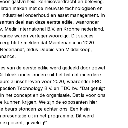
voor gastvrijheid, kennisoverdracht en beleving.
laten maken met de nieuwste technologieën en
n industrieel onderhoud en asset management. In
santen deel aan deze eerste editie, waaronder
v, Medir International B.V. en Krohne nederland.
enance waren vertegenwoordigd. Dit succes
 erg blij te melden dat Maintenance in 2020
 Nederland”, aldus Debbie van Middelkoop,
enance.
es van de eerste editie werd gedeeld door zowel
t bleek onder andere uit het feit dat meerdere
 beurs al inschreven voor 2020, waaronder ERC
spection Technology B.V. en TDO bv. “Dat getuigt
 in het concept en de organisatie. Dat is voor ons
e kunnen krijgen. We zijn de exposanten hier
de beurs stonden ze achter ons. Een klein
en presentatie uit in het programma. Dit werd
 exposant, geweldig!”