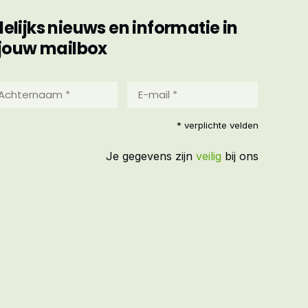
ijks nieuws en informatie in
jouw mailbox
hternaam
E-
mail
*
reist)
* verplichte velden
(Vereist)
Je gegevens zijn
veilig
bij ons