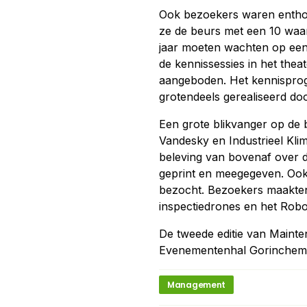
Ook bezoekers waren enthous
ze de beurs met een 10 waar
jaar moeten wachten op een v
de kennissessies in het thea
aangeboden. Het kennisprogr
grotendeels gerealiseerd d
Een grote blikvanger op de 
Vandesky en Industrieel Kl
beleving van bovenaf over d
geprint en meegegeven. Oo
bezocht. Bezoekers maakten
inspectiedrones en het Robo
De tweede editie van Mainten
Evenementenhal Gorinchem
Management