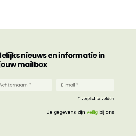
ijks nieuws en informatie in
jouw mailbox
hternaam
E-
mail
*
reist)
* verplichte velden
(Vereist)
Je gegevens zijn
veilig
bij ons