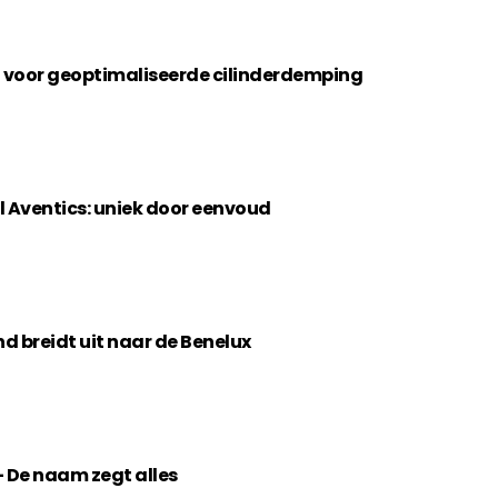
t voor geoptimaliseerde cilinderdemping
l Aventics: uniek door eenvoud
d breidt uit naar de Benelux
 De naam zegt alles