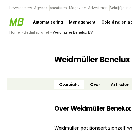
Leveranciers
Agenda
Vacatures
Magazine
Adverteren
Schrijf je in
Automatisering
Management
Opleiding en a
Home
»
Bedrijfsprofiel
»
Weidmüller Benelux BV
Weidmüller Benelux
Overzicht
Over
Artikelen
Over Weidmüller Benelux
Weidmüller positioneert zichzelf w