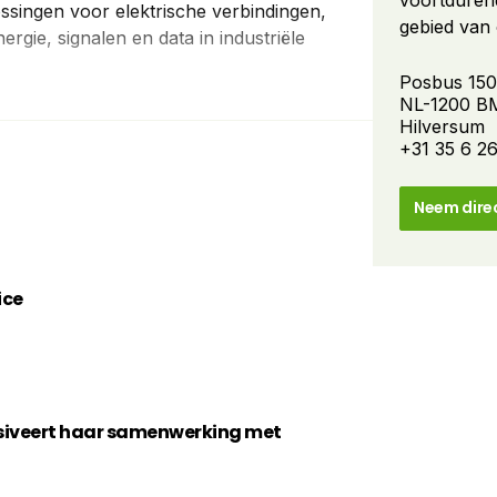
voortdurend
ssingen voor elektrische verbindingen,
gebied van 
rgie, signalen en data in industriële
verbinding
energie, sig
Posbus 15
NL-1200 B
omgevingen
Hilversum
+31 35 6 26
Neem dire
ice
siveert haar samenwerking met