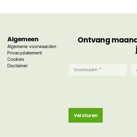
Algemeen
Ontvang maandel
Algemene voorwaarden
Privacystatement
Cookies
Disclaimer
Voornaam
Ac
*
*
(Vereist)
(Ve