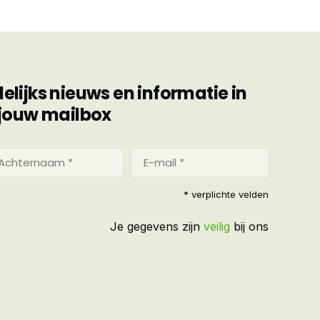
ijks nieuws en informatie in
jouw mailbox
hternaam
E-
mail
*
reist)
* verplichte velden
(Vereist)
Je gegevens zijn
veilig
bij ons