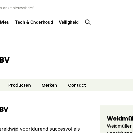
 op onze nieuwsbrief
dvies
Tech & Onderhoud
Veiligheid
 BV
Producten
Merken
Contact
 BV
Weidmüll
Weidmüller 
ereldwijd voortdurend succesvol als