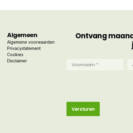
Algemeen
Ontvang maandel
Algemene voorwaarden
Privacystatement
Cookies
Disclaimer
Voornaam
Ac
*
*
(Vereist)
(Ve