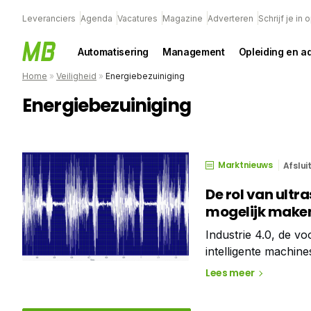
Leveranciers
Agenda
Vacatures
Magazine
Adverteren
Schrijf je in
Automatisering
Management
Opleiding en a
Home
»
Veiligheid
»
Energiebezuiniging
Energiebezuiniging
Marktnieuws
Afslui
De rol van ult
mogelijk make
Industrie 4.0, de vo
intelligente machine
Onderhoud 4.0 zal e
Lees meer
onderhoudsteams zu