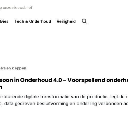
 op onze nieuwsbrief
dvies
Tech & Onderhoud
Veiligheid
ters en kleppen
rasoon in Onderhoud 4.0 – Voorspellend onder
n
ortdurende digitale transformatie van de productie, legt de
s, data gedreven besluitvorming en onderling verbonden acti
en fundamenteel onderdeel zijn van deze revolutie en
llen moeten omschakelen van reactief onderhoud