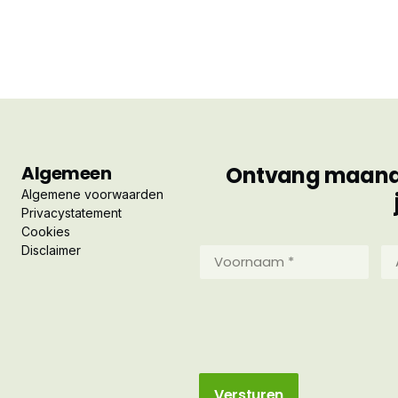
Algemeen
Ontvang maandel
Algemene voorwaarden
Privacystatement
Cookies
Disclaimer
Voornaam
Ac
*
*
(Vereist)
(Ve