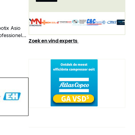
botix Asio
ofessionele
Zoek en vind experts