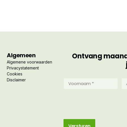
Algemeen
Ontvang maandel
Algemene voorwaarden
Privacystatement
Cookies
Disclaimer
Voornaam
Ac
*
*
(Vereist)
(Ve