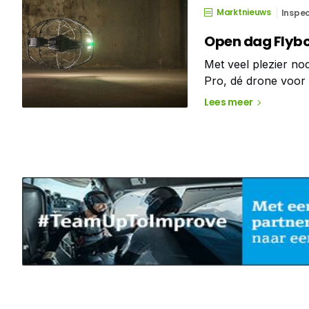
Marktnieuws
Inspec
Open dag Flybo
Met veel plezier nod
Pro, dé drone voor 
drone voor inwendige
Lees meer