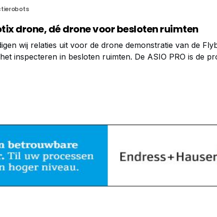
tierobots
tix drone, dé drone voor besloten ruimten
igen wij relaties uit voor de drone demonstratie van de Fly
het inspecteren in besloten ruimten. De ASIO PRO is de pr
 visuele inspecties met 2 keer zoveel vliegtijd