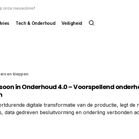
 op onze nieuwsbrief
dvies
Tech & Onderhoud
Veiligheid
ters en kleppen
rasoon in Onderhoud 4.0 – Voorspellend onder
n
ortdurende digitale transformatie van de productie, legt de
s, data gedreven besluitvorming en onderling verbonden acti
en fundamenteel onderdeel zijn van deze revolutie en
llen moeten omschakelen van reactief onderhoud