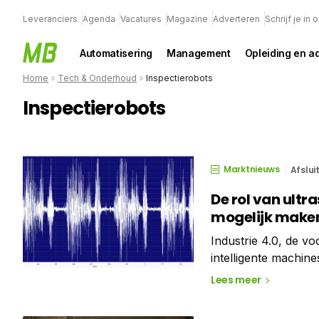
Leveranciers
Agenda
Vacatures
Magazine
Adverteren
Schrijf je in
Automatisering
Management
Opleiding en a
Home
»
Tech & Onderhoud
»
Inspectierobots
Inspectierobots
Marktnieuws
Afslui
De rol van ult
mogelijk make
Industrie 4.0, de vo
intelligente machine
Onderhoud 4.0 zal e
Lees meer
onderhoudsteams zu