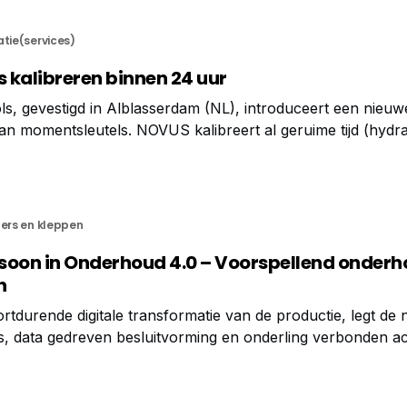
ie
atie(services)
 kalibreren binnen 24 uur
, gevestigd in Alblasserdam (NL), introduceert een nieuwe
van momentsleutels. NOVUS kalibreert al geruime tijd (hydra
5.000 Nm binnen 48 uur in haar state-of-the-art kalibratie 
s geeft gehoor aan de
ters en kleppen
rasoon in Onderhoud 4.0 – Voorspellend onder
n
ortdurende digitale transformatie van de productie, legt de
s, data gedreven besluitvorming en onderling verbonden acti
en fundamenteel onderdeel zijn van deze revolutie en
llen moeten omschakelen van reactief onderhoud