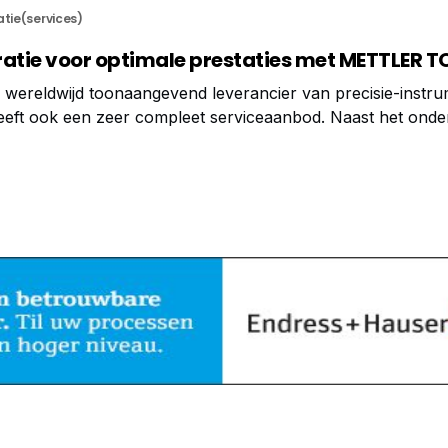
atie(services)
bratie voor optimale prestaties met METTLER 
reldwijd toonaangevend leverancier van precisie-instr
eeft ook een zeer compleet serviceaanbod. Naast het ond
r eigen meetinstrumenten, kalibreert METTLER TOLEDO oo
re leveranciers. Dit stelt klanten in staat om alle meetapp