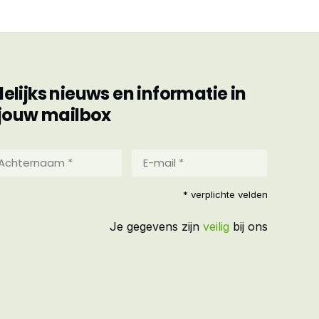
ijks nieuws en informatie in
jouw mailbox
hternaam
E-
mail
*
reist)
* verplichte velden
(Vereist)
Je gegevens zijn
veilig
bij ons