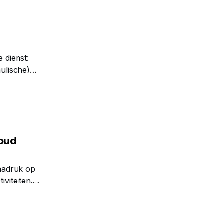
 dienst:
ulische)
inrichting.
houd
 nadruk op
viteiten.