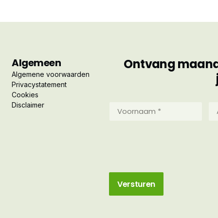
Algemeen
Ontvang maandel
Algemene voorwaarden
Privacystatement
Cookies
Disclaimer
Voornaam
Ac
*
*
(Vereist)
(Ve