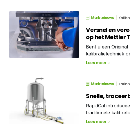
Marktnieuws
Kalibr
Versnel en ver
op het Mettler 
Bent u een Origina
kalibratietechniek
snelle, betrouwbare
Lees meer
beperkingen van tr
Marktnieuws
Kalibr
Snelle, tracee
RapidCal introducee
traditionele kalibra
aanzienlijke bespari
Lees meer
hydraulische ontwer