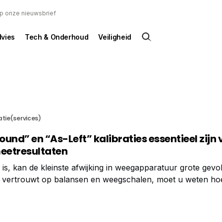
 op onze nieuwsbrief
dvies
Tech & Onderhoud
Veiligheid
atie(services)
d” en “As-Left” kalibraties essentieel zijn 
eetresultaten
l is, kan de kleinste afwijking in weegapparatuur grote gevo
vertrouwt op balansen en weegschalen, moet u weten ho
 als na een service-interventie. Dit biedt niet alleen inzicht