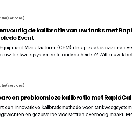
atie(services)
eenvoudig de kalibratie van uw tanks met Rap
Toledo Event
l Equipment Manufacturer (OEM) die op zoek is naar een v
 om uw tankweegsystemen te onderscheiden? Wilt u uw klan
 en kostenbesparende kalibratieoplossing bieden, zonder 
aditionele methoden? En bent u
atie(services)
rbare en probleemloze kalibratie met RapidCal
rt een innovatieve kalibratiemethode voor tankweegsystem
tiegewichten en gezuiverde vloeistoffen overbodig maakt. M
ngen in tijd, kosten en materiaalverspilling. Dankzij het ge
p levert het systeem een uitzonderlijk hoge nauwkeurigheid,