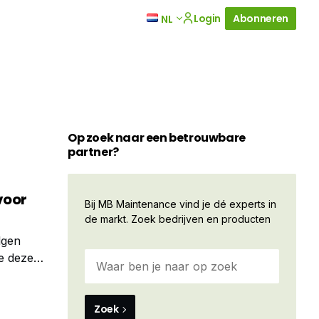
Login
Abonneren
NL
Op zoek naar een betrouwbare
partner?
voor
Bij MB Maintenance vind je dé experts in
de markt. Zoek bedrijven en producten
lgen
e deze
 in de staat
Zoek