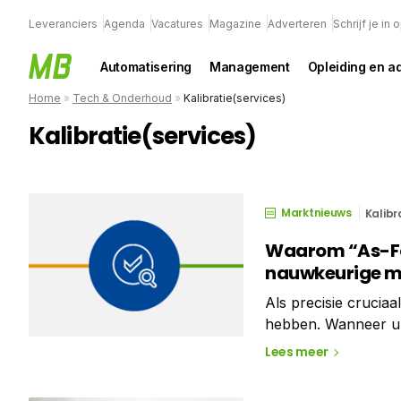
Leveranciers
Agenda
Vacatures
Magazine
Adverteren
Schrijf je in
Automatisering
Management
Opleiding en a
Home
»
Tech & Onderhoud
»
Kalibratie(services)
Kalibratie(services)
Marktnieuws
Kalibr
Waarom “As-Foun
nauwkeurige m
Als precisie cruciaa
hebben. Wanneer u 
presteren, zowel vóór
Lees meer