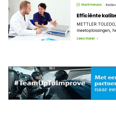
Marktnieuws
Kalibr
Efficiënte kali
METTLER TOLEDO, we
meetoplossingen, h
kalibreren van haa
Lees meer
apparatuur van ande