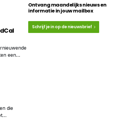
Ontvang maandelijks nieuws en
informatie in jouw mailbox
Schrijf je in op de nieuwsbrief
idCal
ernieuwende
ten een
de
en die
et
avanceerde
 terwijl het