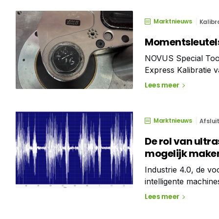
risico op contaminat
Marktnieuws
Kalibr
Momentsleutels
NOVUS Special Tools
Express Kalibratie 
momentsleutels tot 7
Lees meer
NOVUS Special Tool
Marktnieuws
Afslui
De rol van ult
mogelijk make
Industrie 4.0, de vo
intelligente machine
Onderhoud 4.0 zal e
Lees meer
onderhoudsteams zu