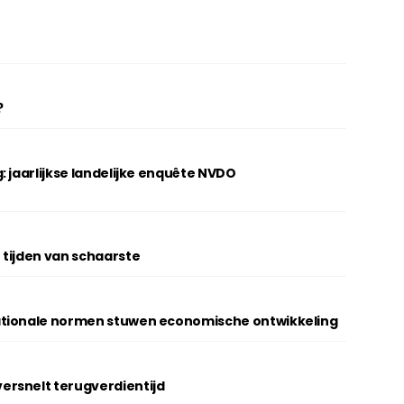
?
: jaarlijkse landelijke enquête NVDO
 tijden van schaarste
ationale normen stuwen economische ontwikkeling
rsnelt terugverdientijd