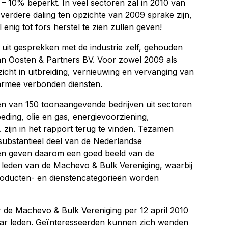
 5 – 10% beperkt. In veel sectoren zal in 2010 van
verdere daling ten opzichte van 2009 sprake zijn,
enig tot fors herstel te zien zullen geven!
 uit gesprekken met de industrie zelf, gehouden
an Oosten & Partners BV. Voor zowel 2009 als
icht in uitbreiding, vernieuwing en vervanging van
armee verbonden diensten.
en van 150 toonaangevende bedrijven uit sectoren
oeding, olie en gas, energievoorziening,
 zijn in het rapport terug te vinden. Tezamen
ubstantieel deel van de Nederlandse
ten geven daarom een goed beeld van de
 leden van de Machevo & Bulk Vereniging, waarbij
oducten- en dienstencategorieën worden
r de Machevo & Bulk Vereniging per 12 april 2010
haar leden. Geïnteresseerden kunnen zich wenden