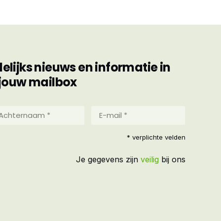
ijks nieuws en informatie in
jouw mailbox
hternaam
E-
mail
*
reist)
* verplichte velden
(Vereist)
Je gegevens zijn
veilig
bij ons