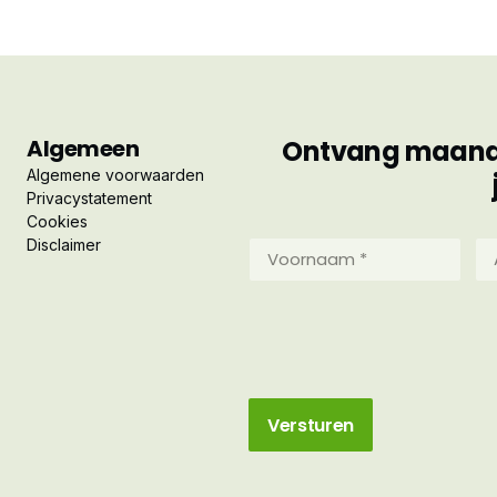
Algemeen
Ontvang maandel
Algemene voorwaarden
Privacystatement
Cookies
Disclaimer
Voornaam
Ac
*
*
(Vereist)
(Ve