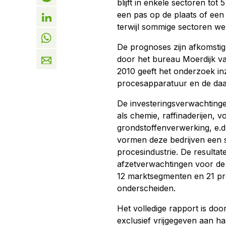
blijft in enkele sectoren tot
een pas op de plaats of een 
terwijl sommige sectoren wel 
De prognoses zijn afkomstig
door het bureau Moerdijk v
2010 geeft het onderzoek inz
procesapparatuur en de da
De investeringsverwachting
als chemie, raffinaderijen, v
grondstoffenverwerking, e.d.
vormen deze bedrijven een s
procesindustrie. De resulta
afzetverwachtingen voor de
12 marktsegmenten en 21 pr
onderscheiden.
Het volledige rapport is doo
exclusief vrijgegeven aan 