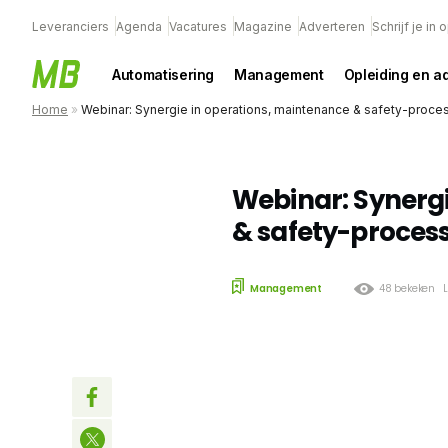
Leveranciers
Agenda
Vacatures
Magazine
Adverteren
Schrijf je in
Automatisering
Management
Opleiding en a
Home
»
Webinar: Synergie in operations, maintenance & safety-proce
Webinar: Synergi
& safety-proces
Management
48 bekeken