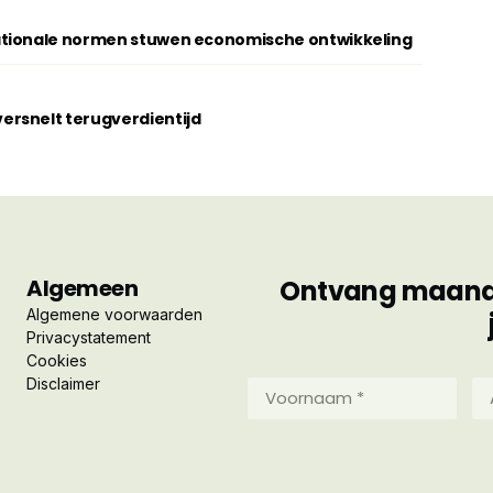
ationale normen stuwen economische ontwikkeling
rsnelt terugverdientijd
Algemeen
Ontvang maandel
Algemene voorwaarden
Privacystatement
Cookies
Disclaimer
Voornaam
Ac
*
*
(Vereist)
(Ve