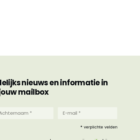
ijks nieuws en informatie in
jouw mailbox
hternaam
E-
mail
*
reist)
* verplichte velden
(Vereist)