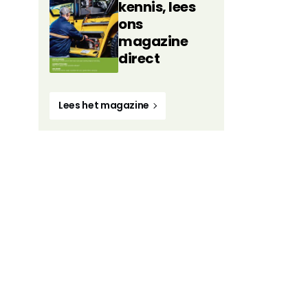
kennis, lees
ons
magazine
direct
Lees het magazine