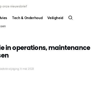
 op onze nieuwsbrief
dvies
Tech & Onderhoud
Veiligheid
ssen
e in operations, maintenance
sen
Laatste wijziging: 9 mei 2023