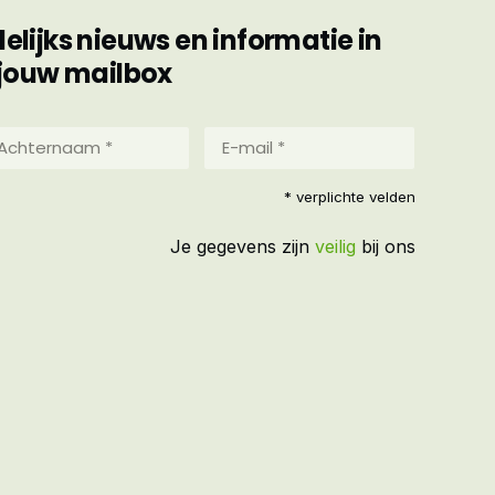
ijks nieuws en informatie in
jouw mailbox
hternaam
E-
mail
*
reist)
* verplichte velden
(Vereist)
Je gegevens zijn
veilig
bij ons