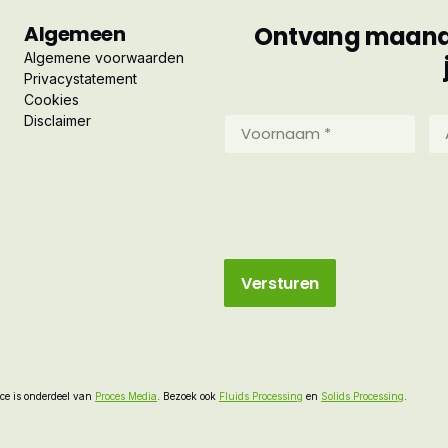
Algemeen
Ontvang maandel
Algemene voorwaarden
Privacystatement
Cookies
Disclaimer
Voornaam
Ac
*
*
(Vereist)
(Ve
e is onderdeel van
Proces Media
. Bezoek ook
Fluids Processing
en
Solids Processing
.