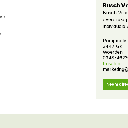
Busch V
Busch Vacu
en
overdrukop
individuel
compressor
n
Vandaag de 
Pompmolen
3447 GK
op alle geb
Woerden
meer dan 3
0348-4623
landen. Dan
busch.nl
hooggekwali
marketing@
innovatie 
vacuümwere
Neem dire