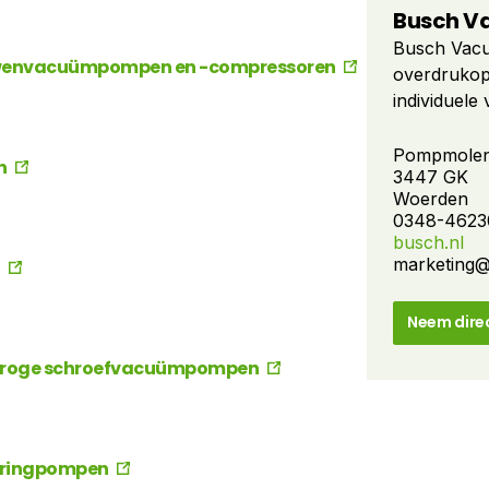
Busch V
Busch Vacu
uwenvacuümpompen en -compressoren
overdrukop
individuel
compressor
Vandaag de 
Pompmolen
n
3447 GK
op alle geb
Woerden
meer dan 3
0348-4623
landen. Dan
busch.nl
hooggekwali
marketing@
h
innovatie 
vacuümwere
Neem dire
droge schroefvacuümpompen
ofringpompen