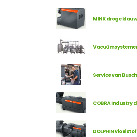
MINK droge kla
Vacuümsysteme
Service van Busc
COBRA Industry 
DOLPHIN vloeist