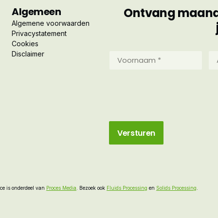
Algemeen
Ontvang maandel
Algemene voorwaarden
Privacystatement
Cookies
Disclaimer
Voornaam
Ac
*
*
(Vereist)
(Ve
e is onderdeel van
Proces Media
. Bezoek ook
Fluids Processing
en
Solids Processing
.