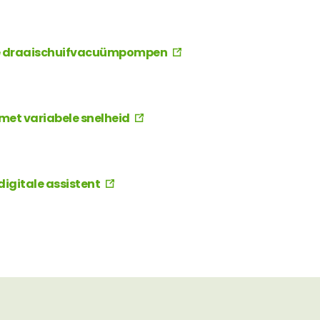
e draaischuifvacuümpompen
t variabele snelheid
igitale assistent