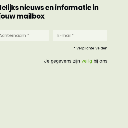
ijks nieuws en informatie in
jouw mailbox
hternaam
E-
mail
*
reist)
* verplichte velden
(Vereist)
Je gegevens zijn
veilig
bij ons