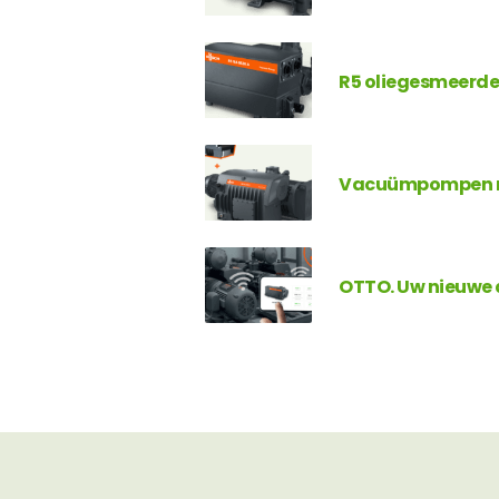
R5 oliegesmeerd
Vacuümpompen me
OTTO. Uw nieuwe d