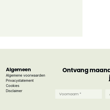
Algemeen
Ontvang maandel
Algemene voorwaarden
Privacystatement
Cookies
Disclaimer
Voornaam
Ac
*
*
(Vereist)
(Ve