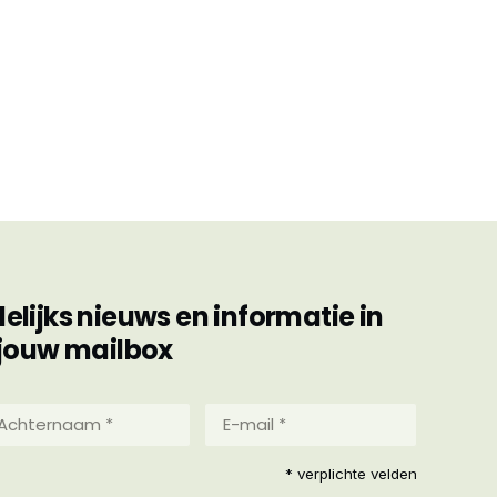
ijks nieuws en informatie in
jouw mailbox
hternaam
E-
mail
*
reist)
* verplichte velden
(Vereist)