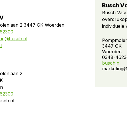
Busch V
Busch Vacu
BV
overdrukop
lenlaan 2 3447 GK Woerden
individuel
62300
compressor
ing@busch.nl
Vandaag de 
Pompmolen
l
3447 GK
op alle geb
Woerden
meer dan 3
0348-4623
landen. Dan
busch.nl
hooggekwali
marketing@
lenlaan 2
innovatie 
GK
vacuümwere
en
62300
sch.nl