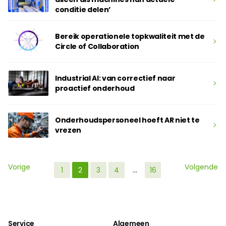
conditie delen’
Bereik operationele topkwaliteit met de
Circle of Collaboration
Industrial AI: van correctief naar
proactief onderhoud
Onderhoudspersoneel hoeft AR niet te
vrezen
Vorige
Volgende
1
2
3
4
…
16
Service
Algemeen