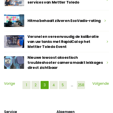
services van Mettler Toledo
Hitma behaalt zilveren EcoVadis-rating
Versnel en vereenvoudig de kalibratie
van uw tanks met RapidCal op het
Mettler Toledo Event
Nieuwe lowcost akoestisch
troubleshooter camera maakt lekkages
direct zichtbaar
Vorige
Volgende
1
2
3
4
5
…
258
Service
Algemeen