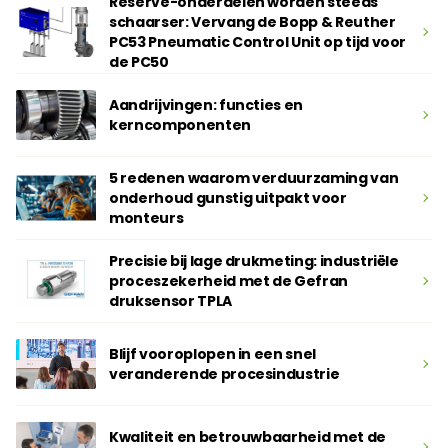
Reserve-onderdelen worden steeds
schaarser: Vervang de Bopp & Reuther
PC53 Pneumatic Control Unit op tijd voor
de PC50
Aandrijvingen: functies en
kerncomponenten
5 redenen waarom verduurzaming van
onderhoud gunstig uitpakt voor
monteurs
Precisie bij lage drukmeting: industriële
proceszekerheid met de Gefran
druksensor TPLA
Blijf vooroplopen in een snel
veranderende procesindustrie
Kwaliteit en betrouwbaarheid met de