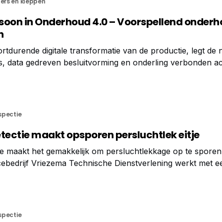
ters en kleppen
rasoon in Onderhoud 4.0 – Voorspellend onder
n
ortdurende digitale transformatie van de productie, legt de
s, data gedreven besluitvorming en onderling verbonden acti
en fundamenteel onderdeel zijn van deze revolutie en
llen moeten omschakelen van reactief onderhoud
spectie
tectie maakt opsporen persluchtlek eitje
ie maakt het gemakkelijk om persluchtlekkage op te sporen
ebedrijf ­Vriezema Technische Dienstverlening werkt met e
ie hij ook gebruikt voor energie-audits.
spectie