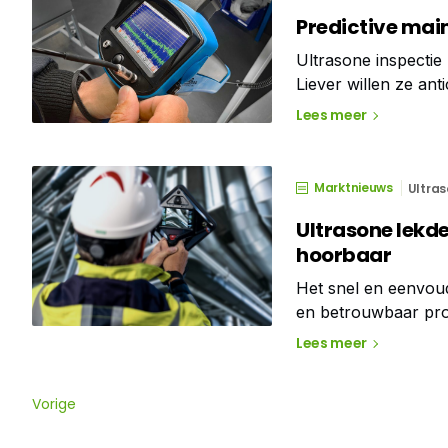
Predictive mai
Ultrasone inspectie
Liever willen ze an
gaat en ze dan op t
Lees meer
Marktnieuws
Ultras
Ultrasone lekd
hoorbaar
Het snel en eenvoud
en betrouwbaar produ
zijn. Kleine lekken 
Lees meer
Vorige