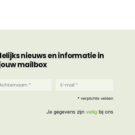
ijks nieuws en informatie in
jouw mailbox
hternaam
E-
mail
*
reist)
* verplichte velden
(Vereist)
Je gegevens zijn
veilig
bij ons