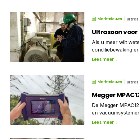
Marktnieuws
Ultras
Ultrasoon voor
Als u meer wilt wet
conditiebewaking e
cursussen en evene
Lees meer
Marktnieuws
Ultras
Megger MPAC12
De Megger MPAC128 i
en vacuümsystemen z
worden toegepast v
Lees meer
stroomverdeelinrich