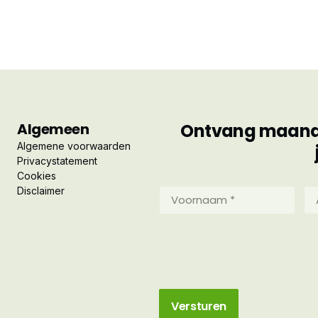
Algemeen
Ontvang maandel
Algemene voorwaarden
Privacystatement
Cookies
Disclaimer
Voornaam
Ac
*
*
(Vereist)
(Ve