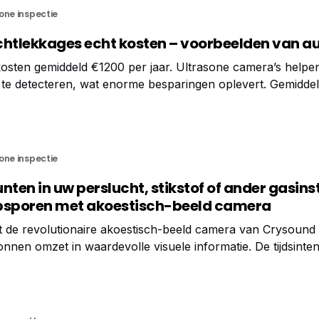
one inspectie
chtlekkages echt kosten – voorbeelden van au
osten gemiddeld €1200 per jaar. Ultrasone camera’s helpe
te detecteren, wat enorme besparingen oplevert. Gemiddel
r jaar We weten allemaal dat persluchtlekkages een enor
erspilling zijn,
one inspectie
nten in uw perslucht, stikstof of ander gasinst
opsporen met akoestisch-beeld camera
 de revolutionaire akoestisch-beeld camera van Crysound 
zet in waardevolle visuele informatie. De tijdsintensieve single
g met een conventionele ultrasoonmeter wordt met deze te
estisch-beeld camera is voorzien van 124 ultrasoonmicrof