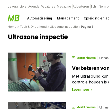
Leveranciers
Agenda
Vacatures
Magazine
Adverteren
Schrijf je in
Automatisering
Management
Opleiding en a
Home
»
Tech & Onderhoud
»
Ultrasone inspectie
»
Pagina 2
Ultrasone inspectie
Marktnieuws
Ultras
Verbeteren va
Met ultrasound kun
controle houden is 
juiste smeermiddel i
Lees meer
Marktnieuws
Ultras