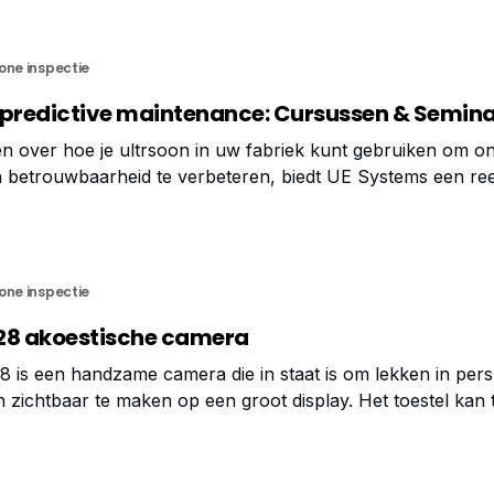
one inspectie
 predictive maintenance: Cursussen & Semin
en over hoe je ultrsoon in uw fabriek kunt gebruiken om o
n betrouwbaarheid te verbeteren, biedt UE Systems een re
menten aan voor de tweede helft van 2024: CAT I Ultras
one inspectie
8 akoestische camera
s een handzame camera die in staat is om lekken in persl
ichtbaar te maken op een groot display. Het toestel kan 
oor het zichtbaar maken van deelontladingen in
tingen en