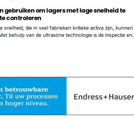
n gebruiken om lagers met lage snelheid te
te controleren
 snelheid, die in veel fabrieken kritieke activa zijn, kunnen 
 Met behulp van de ultrasone technologie is de inspectie en
an traag draaiende lagers echter eenvoudiger dan men zou