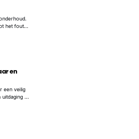
 onderhoud.
t het fout
aar en
 een veilig
 uitdaging te
oden zijn