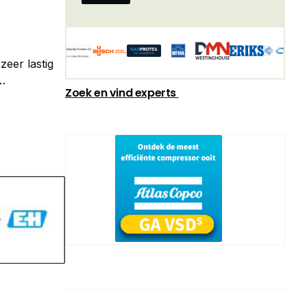
zeer lastig
Zoek en vind experts
 denken.