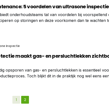
ntenance: 5 voordelen van ultrasone inspectie
 biedt onderhoudsteams tal van voordelen bij voorspellend
ticiperen op storingen en deze voorkomen dan te wachten to
e lossen.
one inspectie
etectie maakt gas- en persluchtlekken zichtb
ig opsporen van gas- en persluchtlekken is essentieel voor
ctieproces. Toch blijkt dit in de praktijk nog wel eens een
zijn vaak moeilijk waarneembaar en traditionele detectiemeth
1
2