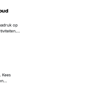
houd
 nadruk op
viteiten.
. Kees
en