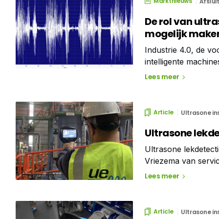
Marktnieuws
Afslui
De rol van ult
mogelijk make
Industrie 4.0, de vo
intelligente machine
Onderhoud 4.0 zal e
Lees meer
onderhoudsteams zu
Article
Ultrasone in
Ultrasone lekde
Ultrasone lekdetect
Vriezema van servic
lekdetectiecamera, d
Lees meer
Article
Ultrasone in