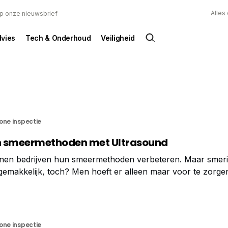
Alles
 op onze nieuwsbrief
dvies
Tech & Onderhoud
Veiligheid
one inspectie
n smeermethoden met Ultrasound
nen bedrijven hun smeermethoden verbeteren. Maar smer
gemakkelijk, toch? Men hoeft er alleen maar voor te zorgen
n de juiste hoeveelheid en op het juiste moment wordt gebru
one inspectie