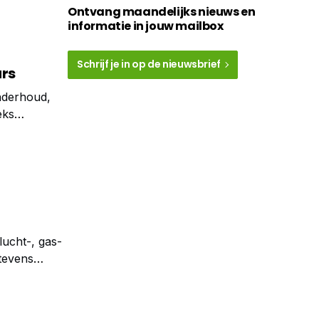
Ontvang maandelijks nieuws en
informatie in jouw mailbox
Schrijf je in op de nieuwsbrief
ars
nderhoud,
eks
oon Cursus
ucht-, gas-
tevens