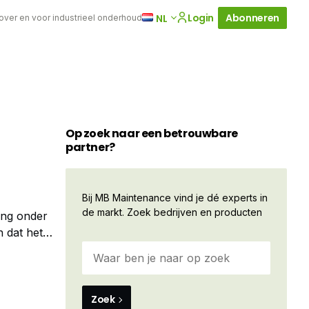
Login
Abonneren
NL
 over en voor industrieel onderhoud
Op zoek naar een betrouwbare
partner?
Bij MB Maintenance vind je dé experts in
de markt. Zoek bedrijven en producten
ing onder
 dat het
ikt. Niet zo
Zoek