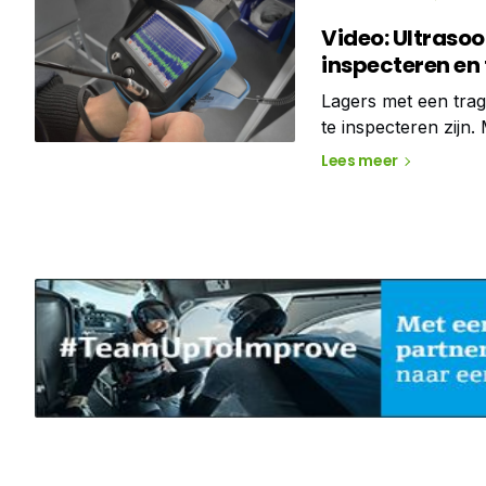
Video: Ultrasoo
inspecteren en 
Lagers met een trage
te inspecteren zijn.
conditiebewaking v
Lees meer
Ultrasone