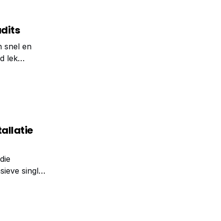
dits
n snel en
d lek
me bron van
allatie
die
chniek
oons, een