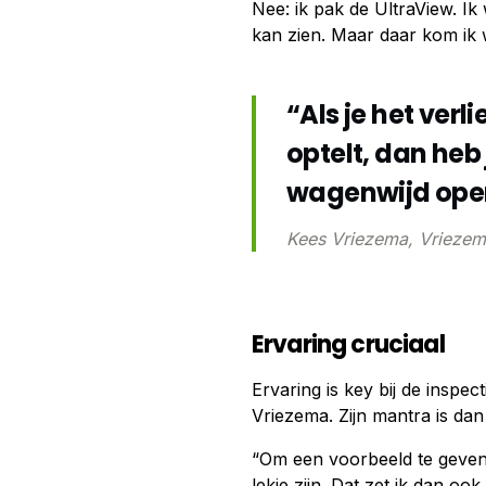
Nee: ik pak de UltraView. Ik 
kan zien. Maar daar kom ik we
“Als je het verli
optelt, dan heb
wagenwijd ope
Kees Vriezema, Vriezem
Ervaring cruciaal
Ervaring is key bij de inspe
Vriezema. Zijn mantra is dan 
“Om een voorbeeld te geven:
lekje zijn. Dat zet ik dan ook