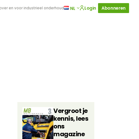
Login
Abonneren
NL
 over en voor industrieel onderhoud
Vergroot je
kennis, lees
ons
magazine