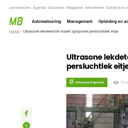
Leveranciers
Agenda
Vacatures
Magazine
Adverteren
Schrijf je in
Automatisering
Management
Opleiding en a
Home
»
Ultrasone lekdetectie maakt opsporen persluchtlek eitje
Ultrasone lekde
persluchtlek eitj
Ultrasone inspectie
727 