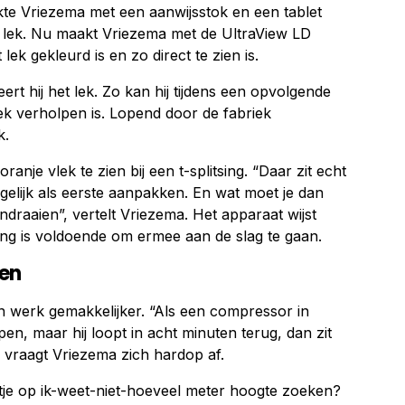
te Vriezema met een aanwijsstok en een tablet
et lek. Nu maakt Vriezema met de UltraView LD
ek gekleurd is en zo direct te zien is.
rt hij het lek. Zo kan hij tijdens een opvolgende
ek verholpen is. Lopend door de fabriek
k.
ranje vlek te zien bij een t-splitsing. “Daar zit echt
e gelijk als eerste aanpakken. En wat moet je dan
draaien”, vertelt Vriezema. Het apparaat wijst
ning is voldoende om ermee aan de slag te gaan.
ren
jn werk gemakkelijker. “Als een compressor in
en, maar hij loopt in acht minuten terug, dan zit
, vraagt Vriezema zich hardop af.
tje op ik-weet-niet-hoeveel meter hoogte zoeken?