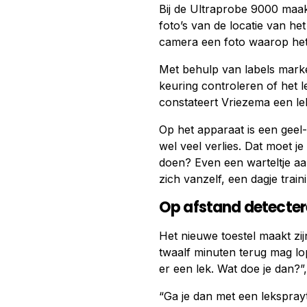
Bij de Ultraprobe 9000 maak
foto’s van de locatie van h
camera een foto waarop het l
Met behulp van labels markee
keuring controleren of het l
constateert Vriezema een le
Op het apparaat is een geel-o
wel veel verlies. Dat moet j
doen? Even een warteltje aan
zich vanzelf, een dagje trai
Op afstand detecte
Het nieuwe toestel maakt zi
twaalf minuten terug mag lop
er een lek. Wat doe je dan?”
“Ga je dan met een lekspray