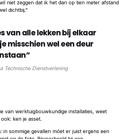
wil niet zeggen dat ik het dan op tien meter afstand
l dichtbij.”
es van alle lekken bij elkaar
 je misschien wel een deur
nstaan”
a Technische Dienstverlening
ctie van werktuigbouwkundige installaties, weet
ook: ken je asset.
 in sommige gevallen móet er juist ergens een
 niet op de foto. Bijvoorbeeld bij een