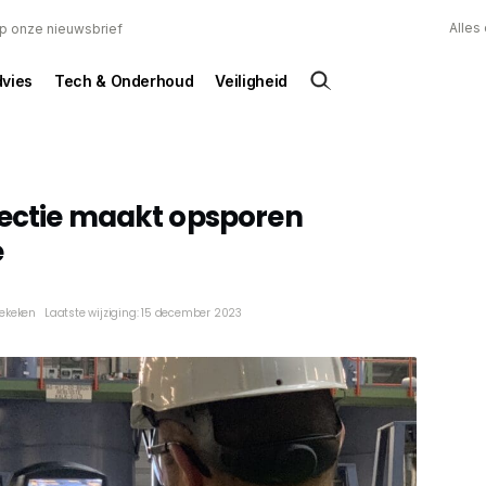
Alles
 op onze nieuwsbrief
dvies
Tech & Onderhoud
Veiligheid
tectie maakt opsporen
e
bekeken
Laatste wijziging: 15 december 2023