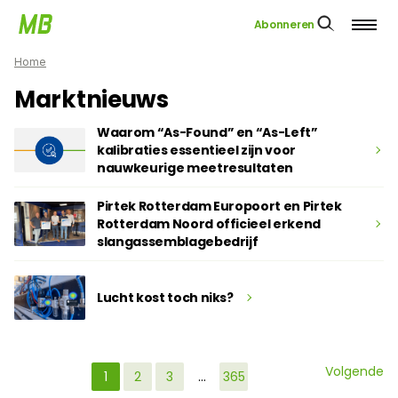
Abonneren
Home
Marktnieuws
Waarom “As-Found” en “As-Left”
kalibraties essentieel zijn voor
nauwkeurige meetresultaten
Pirtek Rotterdam Europoort en Pirtek
Rotterdam Noord officieel erkend
slangassemblagebedrijf
Lucht kost toch niks?
Volgende
1
2
3
…
365