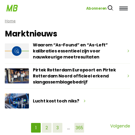
Abonneren
Home
Marktnieuws
Waarom “As-Found” en “As-Left”
kalibraties essentieel zijn voor
nauwkeurige meetresultaten
Pirtek Rotterdam Europoort en Pirtek
Rotterdam Noord officieel erkend
slangassemblagebedrijf
Lucht kost toch niks?
Volgende
1
2
3
…
365