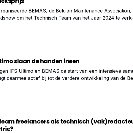
ieksprijs
rganiseerde BEMAS, de Belgian Maintenance Association,
show om het Technisch Team van het Jaar 2024 te verki
 podium voor de innovatiefste en succesvolle technische 
ltimo slaan de handen ineen
digen IFS Ultimo en BEMAS de start van een intensieve sa
gt daarmee actief bij tot de verdere ontwikkeling van de Be
onderhoud. BEMAS kent de laatste jaren een duidelijke gro
s team freelancers als technisch (vak)redacte
trie?