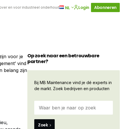
Login
Abonneren
NL
 over en voor industrieel onderhoud
Op zoek naar een betrouwbare
ijn voor je
partner?
ement’ vind
n belang zijn
Bij MB Maintenance vind je dé experts in
de markt. Zoek bedrijven en producten
ieu,
Zoek