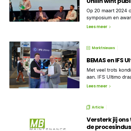
Unilin wint publ
Op 20 maart 2024 o
symposium en award
evenement bood een
Lees meer
België. Tijdens het
Marktnieuws
BEMAS en IFS U
Met veel trots kon
aan. IFS Ultimo draa
vakvereniging voor 
Lees meer
Article
Versterk jij on
de procesindus