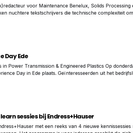
k)redacteur voor Maintenance Benelux, Solids Processing 
ken nuchtere tekstschrijvers die technische complexiteit om
ce Day Ede
 in Power Transmission & Engineered Plastics Op donderda
ience Day in Ede plaats. Geïnteresseerden uit het bedrijfsl
omst van Aandrijftechniek en Kunststoffen. Samen met too
learn sessies bij Endress+Hauser
Endress+Hauser met een reeks van 4 nieuwe kennissessies