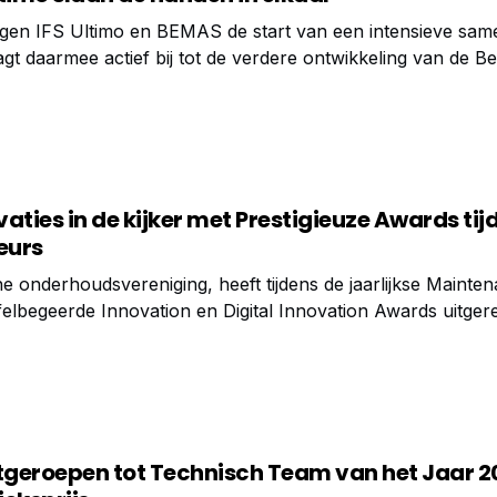
digen IFS Ultimo en BEMAS de start van een intensieve sa
gt daarmee actief bij tot de verdere ontwikkeling van de Be
onderhoud. BEMAS kent de laatste jaren een duidelijke gro
aties in de kijker met Prestigieuze Awards tij
eurs
 onderhoudsvereniging, heeft tijdens de jaarlijkse Mainte
elbegeerde Innovation en Digital Innovation Awards uitgere
tsvond op 20 maart 2024, zette de schijnwerpers op bedrijv
atie binnen de onderhoudssector.
itgeroepen tot Technisch Team van het Jaar 2