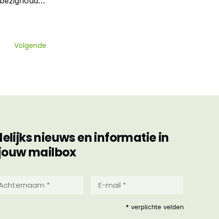
 bezighoudt
ook. Meer
Volgende
ijks nieuws en informatie in
jouw mailbox
hternaam
E-
mail
*
reist)
* verplichte velden
(Vereist)