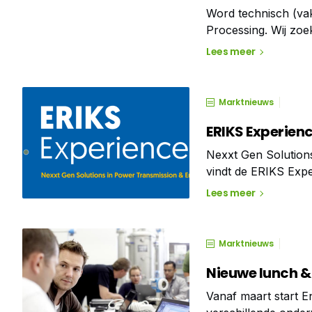
Word technisch (va
Processing. Wij zoe
heldere verhalen.
Lees meer
Marktnieuws
ERIKS Experien
Nexxt Gen Solutions
vindt de ERIKS Exper
een kijk in de toek
Lees meer
A-merk fabrikanten
Marktnieuws
Nieuwe lunch & 
Vanaf maart start 