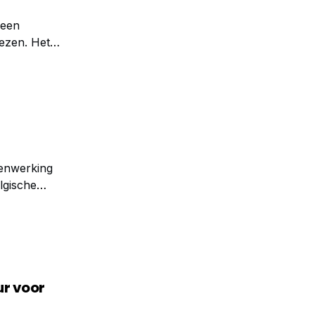
 een
ezen. Het
teams in
menwerking
lgische
ei aan
ur voor