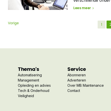
verschillende onder
met de uitvoering e
Lees meer
informatie over de
Vorige
1
Thema's
Service
Automatisering
Abonneren
Management
Adverteren
Opleiding en advies
Over MB Maintenance
Tech & Onderhoud
Contact
Veiligheid