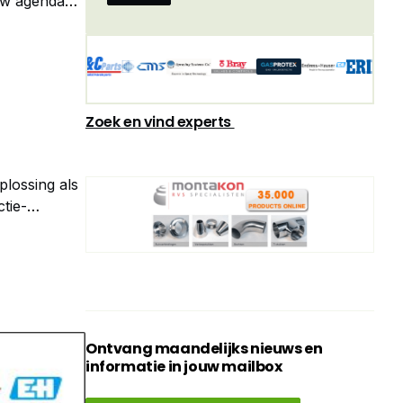
uw agenda
 voor
Zoek en vind experts
plossing als
tie-
 taken zoals
Ontvang maandelijks nieuws en
informatie in jouw mailbox