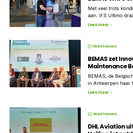
Met veel trots kon
aan. IFS Ultimo draa
vakvereniging voor 
Lees meer
Marktnieuws
BEMAS zet Innov
Maintenance B
BEMAS, de Belgische
in Antwerpen haar f
ceremonie, die plaa
Lees meer
uitblinken in innov
Marktnieuws
DHL Aviation u