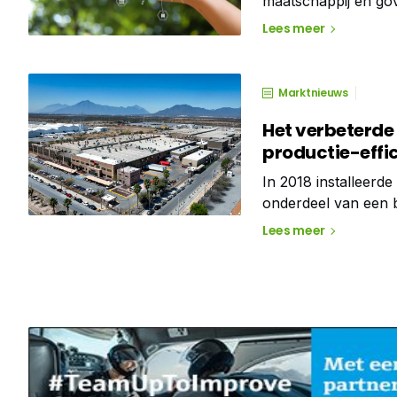
maatschappij en go
staan. Denk er niet 
Lees meer
Marktnieuws
Het verbeterd
productie-effi
In 2018 installeerd
onderdeel van een 
excellentie te bere
Lees meer
het onderhoudsbehe