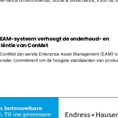
vernance (Environmental, Social & Governance, ESG) op 
alleen over na, maar zie ze als drijfveren die bepalend zijn
e EAM-systeem verhoogt de onderhoud- en
ciëntie van ConMet
e ConMet zijn eerste Enterprise Asset Management (EAM)-o
breder commitment om de hoogste standaarden van produc
iken. Het oorspronkelijke EAM-platform werd gebruikt voor
er voor locaties wereldwijd, maar ging gepaard