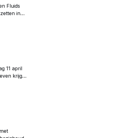
en Fluids
zetten in
g 11 april
even krijgen
naangevende
 met