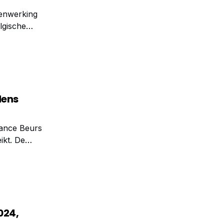
menwerking
lgische
ei aan
dens
nance Beurs
ikt. De
en die
024,