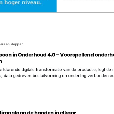
ters en kleppen
rasoon in Onderhoud 4.0 – Voorspellend onder
n
ortdurende digitale transformatie van de productie, legt de
s, data gedreven besluitvorming en onderling verbonden acti
en fundamenteel onderdeel zijn van deze revolutie en
llen moeten omschakelen van reactief onderhoud
timo slaan de handen in elkaar