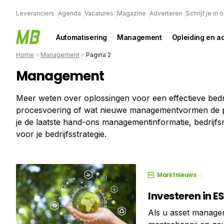
Leveranciers
Agenda
Vacatures
Magazine
Adverteren
Schrijf je in
Automatisering
Management
Opleiding en a
Home
»
Management
»
Pagina 2
Management
Meer weten over oplossingen voor een effectieve bedri
procesvoering of wat nieuwe managementvormen de p
je de laatste hand-ons managementinformatie, bedrijfsn
voor je bedrijfsstrategie.
Marktnieuws
Investeren in E
Als u asset managem