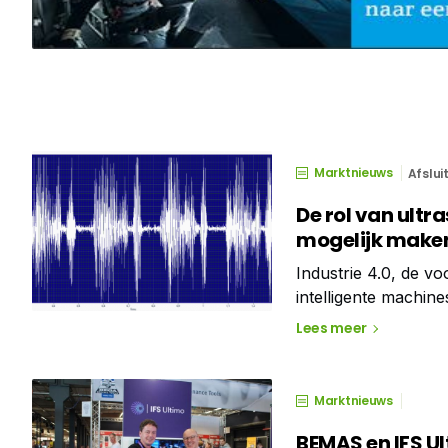
Marktnieuws
Afslui
De rol van ult
mogelijk make
Industrie 4.0, de vo
intelligente machine
Onderhoud 4.0 zal e
Lees meer
onderhoudsteams zu
Marktnieuws
BEMAS en IFS Ul