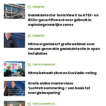
Veiligheid
Gaslekdetector SonicView X nu ATEX- en
IECEx-gecertificeerd voor gebruik in
explosiegevaarlijke zones
Veiligheid
Hitma organiseert gratis webinar over
nieuwe generatie gaslekdetectie in open
installaties
Tech & Onderhoud
Hitma behaalt zilveren EcoVadis-rating
Gratis online masterclass:
‘Luchtstroommeting – van basis tot
energiebesparing’
Tech & Onderhoud