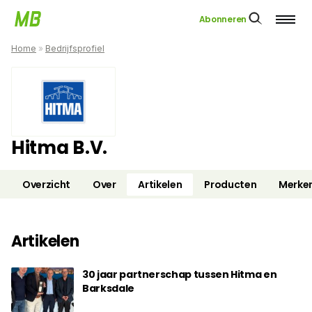
Abonneren
Home
»
Bedrijfsprofiel
Hitma B.V.
Overzicht
Over
Artikelen
Producten
Merke
Artikelen
30 jaar partnerschap tussen Hitma en
Barksdale