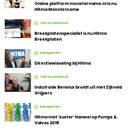
Online platform monstername.nl is nu
Hitma Monstername
Tech & Onderhoud
Breekplatenspecialist is nu Hitma
Breekplaten
Management
Directiewisseling bij Hitma
Tech & Onderhoud
Indutrade Benelux breidt uit met Zijtveld
Grijpers
Management
Hitma met ’zuster’ Hanwel op Pumps &
Valves 2018