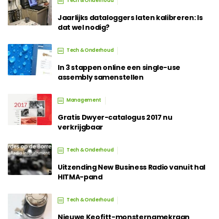
Tech & Onderhoud
Jaarlijks dataloggers laten kalibreren: Is
dat wel nodig?
Tech & Onderhoud
In 3 stappen online een single-use
assembly samenstellen
Management
Gratis Dwyer-catalogus 2017 nu
verkrijgbaar
Tech & Onderhoud
Uitzending New Business Radio vanuit hal
HITMA-pand
Tech & Onderhoud
Nieuwe Keofitt-monsternamekraan